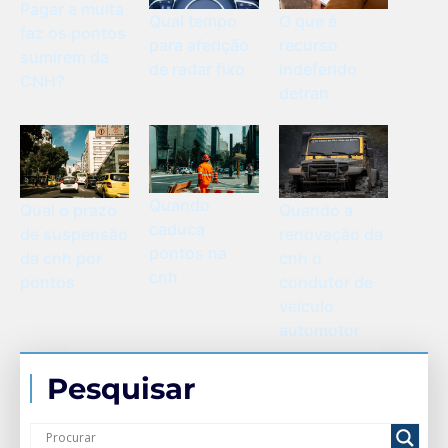
Pagar a multa
Qual tempo
O que é
faz os pontos
para aferição
recurso
sumirem da
de radar fixo
indeferido
CNH?
detran
Quando
Qual o prazo
Quando a
caduca
de suspensão
renovação da
pontos na
da cnh por
cnh o
cnh
pontos
condutor de
veículo
automotor
Pesquisar