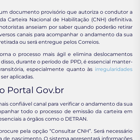
 um documento provisório que autoriza o condutor a
 Carteira Nacional de Habilitação (CNH) definitiva.
otoristas anseiam por saber quando poderão retirar
diversos canais para acompanhar o andamento da sua
a retirada ou será entregue pelos Correios.
orna o processo mais ágil e elimina deslocamentos
isso, durante o período de PPD, é essencial manter-
transitória, especialmente quanto às
irregularidades
ser aplicadas.
o Portal Gov.br
 mais confiável canal para verificar o andamento da sua
mpanhar todo o processo de emissão da carteira em
esenciais a órgãos como o DETRAN.
procure pela opção “Consultar CNH”. Será necessário
a de nascimento. O sistema apresentará informações