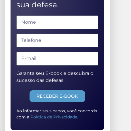
sua defesa.
Garanta seu E-book e descubra o
sucesso das defesas.
RECEBER E-BOOK
Ao informar seus dados, você concorda
com a
Política de Privacidade
.