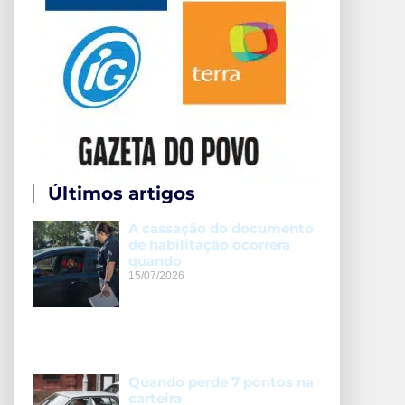
Últimos artigos
A cassação do documento
de habilitação ocorrerá
quando
15/07/2026
Quando perde 7 pontos na
carteira