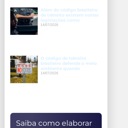
Além do código brasileiro
de trânsito existem outras
legislações como
14/07/2026
O código de trânsito
brasileiro defende o meio
ambiente quando
14/07/2026
Saiba como elaborar