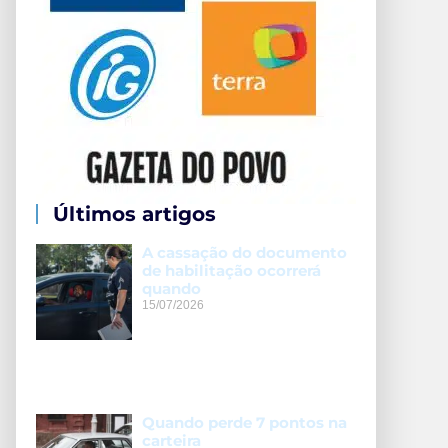
Últimos artigos
A cassação do documento
de habilitação ocorrerá
quando
15/07/2026
Quando perde 7 pontos na
carteira