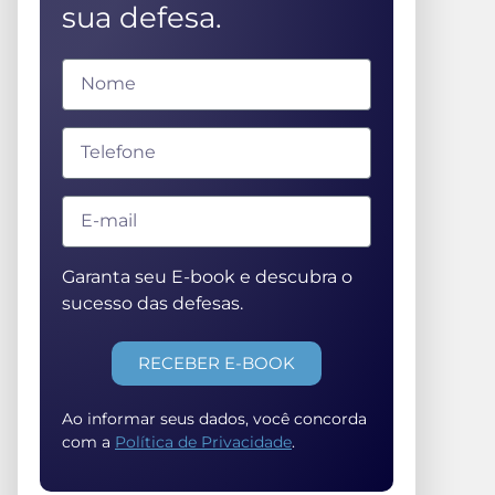
sua defesa.
Garanta seu E-book e descubra o
sucesso das defesas.
RECEBER E-BOOK
Ao informar seus dados, você concorda
com a
Política de Privacidade
.