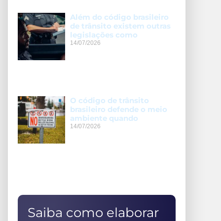
Além do código brasileiro
de trânsito existem outras
legislações como
14/07/2026
O código de trânsito
brasileiro defende o meio
ambiente quando
14/07/2026
Saiba como elaborar