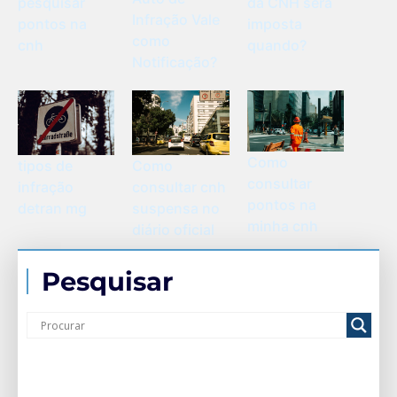
pesquisar
da CNH será
Infração Vale
pontos na
imposta
como
cnh
quando?
Notificação?
Como
tipos de
Como
consultar
infração
consultar cnh
pontos na
detran mg
suspensa no
minha cnh
diário oficial
Pesquisar