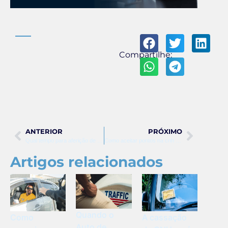
Compartilhe:
ANTERIOR
PRÓXIMO
Qual tempo para aferição de radar fixo
Como aceitar pontos na cnh digital
Artigos relacionados
Quando o
Como
A cassação
Auto de