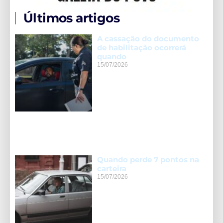
Últimos artigos
A cassação do documento
de habilitação ocorrerá
quando
15/07/2026
Quando perde 7 pontos na
carteira
15/07/2026