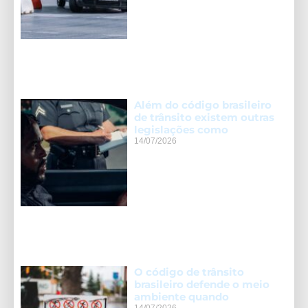
Além do código brasileiro
de trânsito existem outras
legislações como
14/07/2026
O código de trânsito
brasileiro defende o meio
ambiente quando