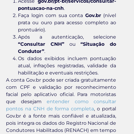
Acesse
gov.br/pt-br/servicos/consultar-
pontuacao-na-cnh
.
Faça login com sua conta
Gov.br
(nível
prata ou ouro para acesso completo ao
prontuário).
Após a autenticação, selecione
“Consultar CNH”
ou
“Situação do
Condutor”
.
Os dados exibidos incluem pontuação
atual, infrações registradas, validade da
habilitação e eventuais restrições.
A conta Gov.br pode ser criada gratuitamente
com CPF e validação por reconhecimento
facial pelo aplicativo oficial. Para motoristas
que desejam
entender como consultar
pontos na CNH de forma completa
, o portal
Gov.br é a fonte mais confiável e atualizada,
pois integra os dados do Registro Nacional de
Condutores Habilitados (RENACH) em tempo