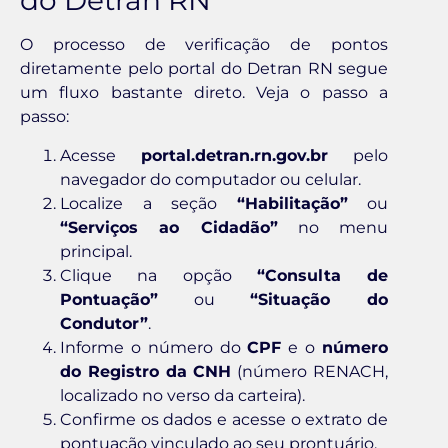
do Detran RN
O processo de verificação de pontos
diretamente pelo portal do Detran RN segue
um fluxo bastante direto. Veja o passo a
passo:
Acesse
portal.detran.rn.gov.br
pelo
navegador do computador ou celular.
Localize a seção
“Habilitação”
ou
“Serviços ao Cidadão”
no menu
principal.
Clique na opção
“Consulta de
Pontuação”
ou
“Situação do
Condutor”
.
Informe o número do
CPF
e o
número
do Registro da CNH
(número RENACH,
localizado no verso da carteira).
Confirme os dados e acesse o extrato de
pontuação vinculado ao seu prontuário.