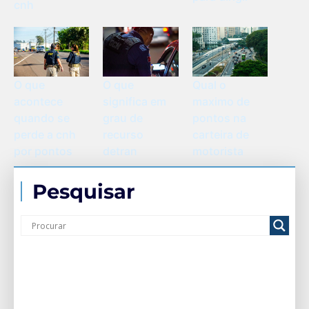
cnh
O que
O que
Qual o
acontece
significa em
maximo de
quando se
grau de
pontos na
perde a cnh
recurso
carteira de
por pontos
detran
motorista
Pesquisar