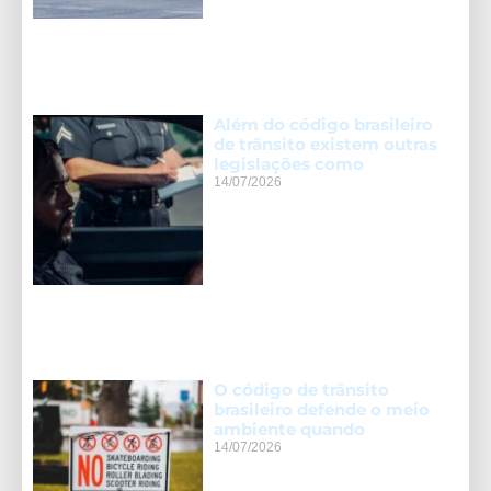
Além do código brasileiro
de trânsito existem outras
legislações como
14/07/2026
O código de trânsito
brasileiro defende o meio
ambiente quando
14/07/2026