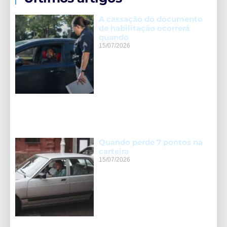
A cassação do documento
de habilitação ocorrerá
quando
15/07/2026
Quando perde 7 pontos na
carteira
15/07/2026