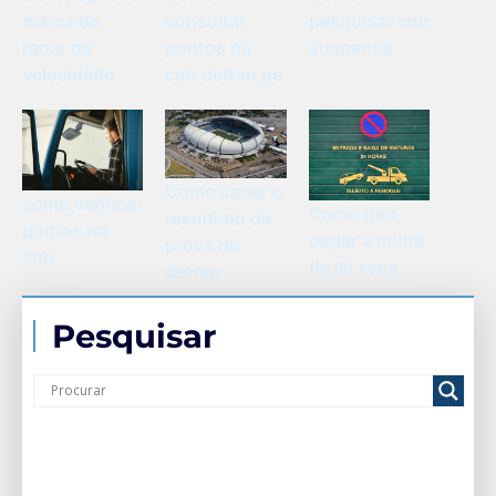
consultar
marca do
pesquisar cnh
pontos na
radar de
suspensa
cnh detran pe
velocidade
Como saber o
como verificar
Como nao
resultado da
pontos na
pagar a multa
prova do
cnh
da lei seca
detran
Pesquisar