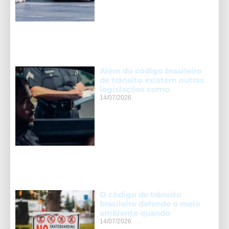
Além do código brasileiro
de trânsito existem outras
legislações como
14/07/2026
O código de trânsito
brasileiro defende o meio
ambiente quando
14/07/2026