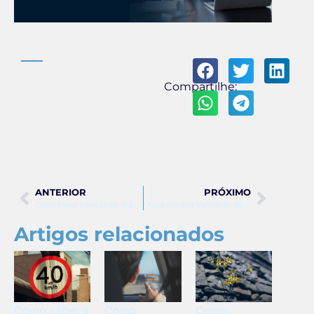
Compartilhe:
ANTERIOR
PRÓXIMO
Como Puxar Infração de Trânsito: Guia Completo
O que significa tramitação de infração de trânsito
Artigos relacionados
Como
Como saber a
Como