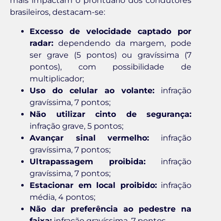
mais impactam o prontuário dos condutores
brasileiros, destacam-se:
Excesso de velocidade captado por
radar:
dependendo da margem, pode
ser grave (5 pontos) ou gravíssima (7
pontos), com possibilidade de
multiplicador;
Uso do celular ao volante:
infração
gravíssima, 7 pontos;
Não utilizar cinto de segurança:
infração grave, 5 pontos;
Avançar sinal vermelho:
infração
gravíssima, 7 pontos;
Ultrapassagem proibida:
infração
gravíssima, 7 pontos;
Estacionar em local proibido:
infração
média, 4 pontos;
Não dar preferência ao pedestre na
faixa:
infração gravíssima, 7 pontos.