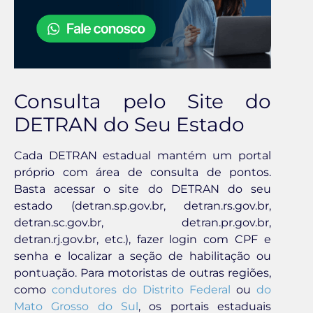
Consulta pelo Site do
DETRAN do Seu Estado
Cada DETRAN estadual mantém um portal
próprio com área de consulta de pontos.
Basta acessar o site do DETRAN do seu
estado (detran.sp.gov.br, detran.rs.gov.br,
detran.sc.gov.br, detran.pr.gov.br,
detran.rj.gov.br, etc.), fazer login com CPF e
senha e localizar a seção de habilitação ou
pontuação. Para motoristas de outras regiões,
como
condutores do Distrito Federal
ou
do
Mato Grosso do Sul
, os portais estaduais