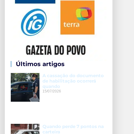
Últimos artigos
A cassação do documento
de habilitação ocorrerá
quando
15/07/2026
Quando perde 7 pontos na
carteira