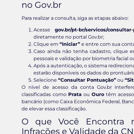
no Gov.br
Para realizar a consulta, siga as etapas abaixo:
Acesse
gov.br/pt-br/servicos/consulta
diretamente no portal Gov.br;
Clique em
“Iniciar”
e entre com sua conta
Caso ainda não tenha cadastro, clique
pessoais e validação por biometria facial 
Após a autenticação, o sistema redirecion
estarão disponíveis os dados do prontuário
Selecione
“Consultar Pontuação”
ou
“Si
O nível de acesso da conta Gov.br interfe
classificadas como
Prata
ou
Ouro
têm acesso 
bancário (como Caixa Econômica Federal, Banco
de elevar essa classificação.
O que Você Encontra na
Infrações e Validade da C