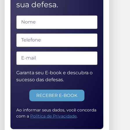
sua defesa.
Garanta seu E-book e descubra o
sucesso das defesas.
RECEBER E-BOOK
Ao informar seus dados, você concorda
com a
Política de Privacidade
.