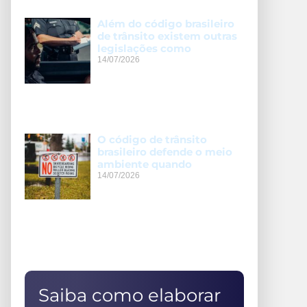
Além do código brasileiro
de trânsito existem outras
legislações como
14/07/2026
O código de trânsito
brasileiro defende o meio
ambiente quando
14/07/2026
Saiba como elaborar