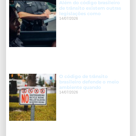
Além do código brasileiro
de trânsito existem outras
legislações como
14/07/2026
O código de trânsito
brasileiro defende o meio
ambiente quando
14/07/2026