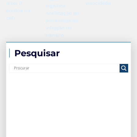
dizer 0
velocidade
significa
pontos na
notificação de
cnh
penalidade de
infração de
trânsito
Pesquisar