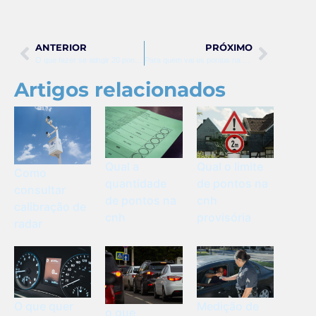
ANTERIOR
PRÓXIMO
O que fazer se atingir 20 pontos na carteira
Para quem vai os pontos na carteira
Artigos relacionados
Qual a
Qual o limite
Como
quantidade
de pontos na
consultar
de pontos na
cnh
calibração de
cnh
provisória
radar
O que quer
Medição de
o que