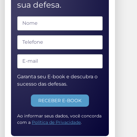
sua defesa.
Garanta seu E-book e descubra o
sucesso das defesas.
RECEBER E-BOOK
Ao informar seus dados, você concorda
com a
Política de Privacidade
.