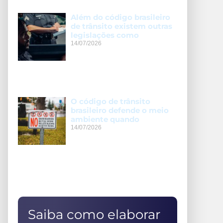
Além do código brasileiro
de trânsito existem outras
legislações como
14/07/2026
O código de trânsito
brasileiro defende o meio
ambiente quando
14/07/2026
Saiba como elaborar