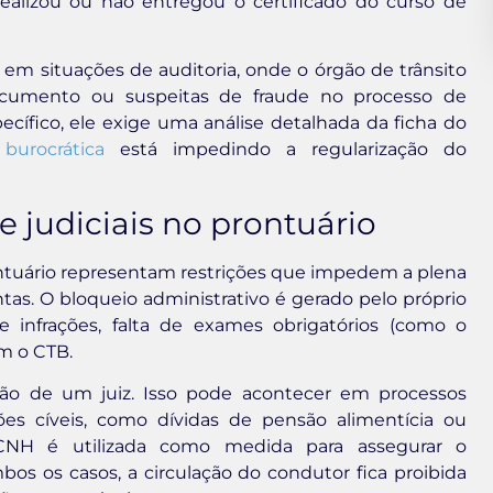
realizou ou não entregou o certificado do curso de
m situações de auditoria, onde o órgão de trânsito
documento ou suspeitas de fraude no processo de
ecífico, ele exige uma análise detalhada da ficha do
burocrática
está impedindo a regularização do
e judiciais no prontuário
rontuário representam restrições que impedem a plena
tas. O bloqueio administrativo é gerado pelo próprio
 infrações, falta de exames obrigatórios (como o
em o CTB.
ação de um juiz. Isso pode acontecer em processos
es cíveis, como dívidas de pensão alimentícia ou
CNH é utilizada como medida para assegurar o
s os casos, a circulação do condutor fica proibida