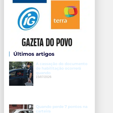
Últimos artigos
A cassação do documento
de habilitação ocorrerá
quando
15/07/2026
Quando perde 7 pontos na
carteira