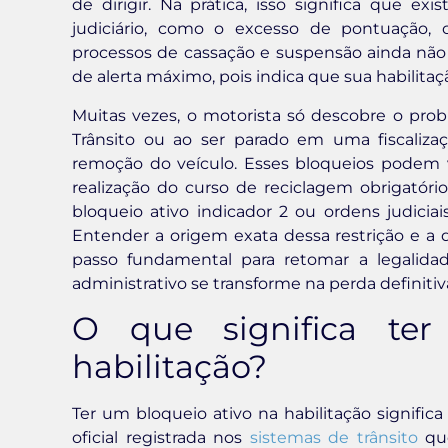
de dirigir. Na prática, isso significa que 
judiciário, como o excesso de pontuação,
processos de cassação e suspensão ainda não r
de alerta máximo, pois indica que sua habilita
Muitas vezes, o motorista só descobre o probl
Trânsito ou ao ser parado em uma fiscaliz
remoção do veículo. Esses bloqueios podem v
realização do curso de reciclagem obrigatór
bloqueio ativo indicador 2 ou ordens judiciai
Entender a origem exata dessa restrição e a d
passo fundamental para retomar a legali
administrativo se transforme na perda definitiva
O que significa te
habilitação?
Ter um bloqueio ativo na habilitação signific
oficial registrada nos
sistemas de trânsito
que