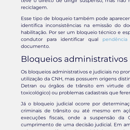
teve o direito de dirigir suspenso, mas não 
reciclagem.
Esse tipo de bloqueio também pode aparecer e
identifica inconsistências na emissão do 
habilitação. Por ser um bloqueio técnico e esp
condutor para identificar qual
pendência 
documento.
Bloqueios administrativos 
Os bloqueios administrativos e judiciais no p
utilização da CNH, mas possuem origens distin
Detran ou órgãos de trânsito em virtude de
toxicológico) ou problemas cadastrais que fer
Já o bloqueio judicial ocorre por determin
criminais de trânsito ou até mesmo em açõ
execuções fiscais, onde a suspensão da 
cumprimento de uma decisão judicial. Em ambo