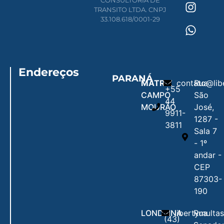
CONSULTORIA DE
TRANSITO LTDA. CNPJ
33.108.618/0001-29
Endereços
PARANÁ
MATRIZ
contato@lib
Rua
+55
CAMPO
São
44
MOURÃO
José,
9911-
1287 -
3811
Sala 7
- 1º
andar -
CEP
87303-
190
LONDRINA
libertymulta
Rua
(43)