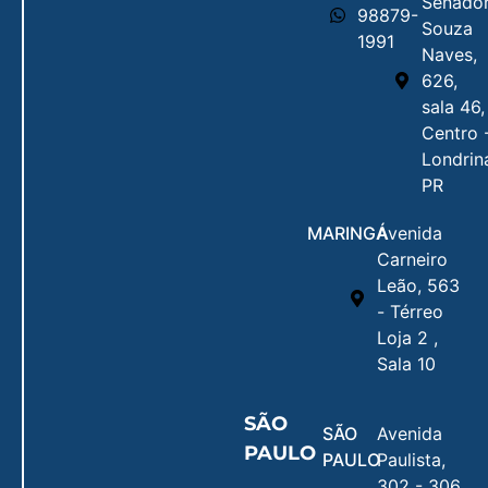
Senado
98879-
Souza
1991
Naves,
626,
sala 46,
Centro 
Londrin
PR
MARINGÁ
Avenida
Carneiro
Leão, 563
- Térreo
Loja 2 ,
Sala 10
SÃO
SÃO
Avenida
PAULO
PAULO
Paulista,
302 - 306