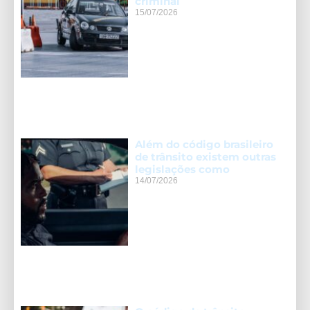
criminal
15/07/2026
Além do código brasileiro
de trânsito existem outras
legislações como
14/07/2026