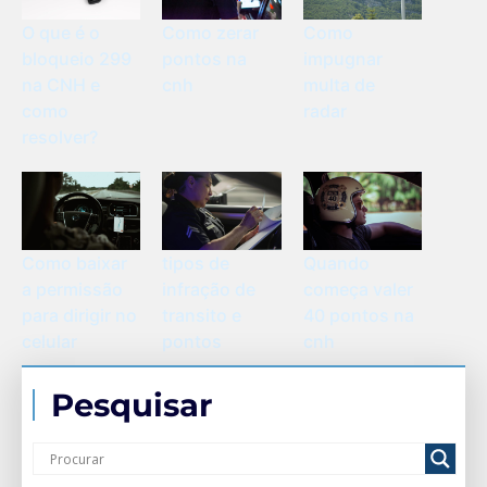
O que é o
Como zerar
Como
bloqueio 299
pontos na
impugnar
na CNH e
cnh
multa de
como
radar
resolver?
Como baixar
tipos de
Quando
a permissão
infração de
começa valer
para dirigir no
transito e
40 pontos na
celular
pontos
cnh
Pesquisar