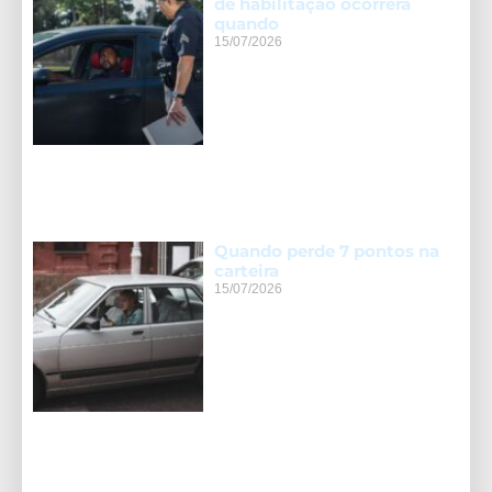
de habilitação ocorrerá
quando
15/07/2026
Quando perde 7 pontos na
carteira
15/07/2026