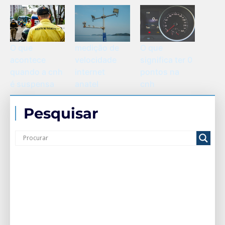
O que
O que
medição de
acontece
significa ter 0
velocidade
quando a cnh
pontos na
internet
é suspensa
cnh
anatel
Pesquisar