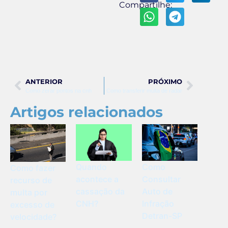
Compartilhe:
ANTERIOR
PRÓXIMO
Como zerar pontos na cnh
Como transferir multa de radar
Artigos relacionados
Quando
Como
Como fazer
acontece a
Consultar
recurso de
cassação da
Auto de
multa por
CNH?
Infração
excesso de
Detran-SP
velocidade?