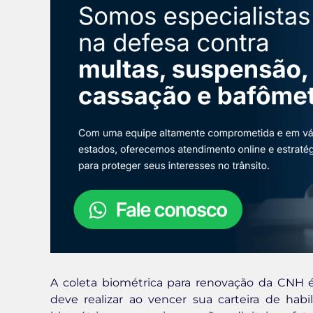
A coleta biométrica para renovação da CNH 
deve realizar ao vencer sua carteira de habi