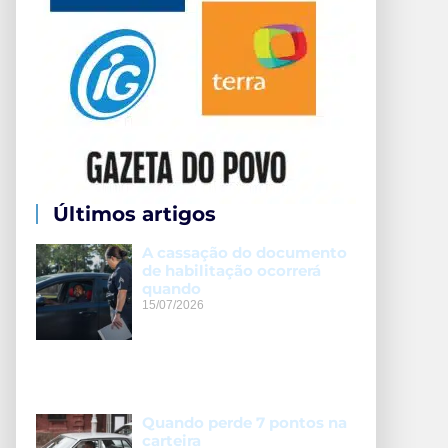
Últimos artigos
A cassação do documento
de habilitação ocorrerá
quando
15/07/2026
Quando perde 7 pontos na
carteira