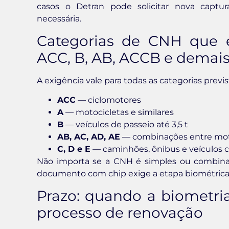
casos o Detran pode solicitar nova captur
necessária.
Categorias de CNH que e
ACC, B, AB, ACCB e demais
A exigência vale para todas as categorias previ
ACC
— ciclomotores
A
— motocicletas e similares
B
— veículos de passeio até 3,5 t
AB, AC, AD, AE
— combinações entre moto
C, D e E
— caminhões, ônibus e veículos
Não importa se a CNH é simples ou combina
documento com chip exige a etapa biométrica
Prazo: quando a biometria
processo de renovação