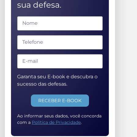
sua defesa.
Garanta seu E-book e descubra o
sucesso das defesas.
RECEBER E-BOOK
Ao informar seus dados, você concorda
com a
Política de Privacidade
.