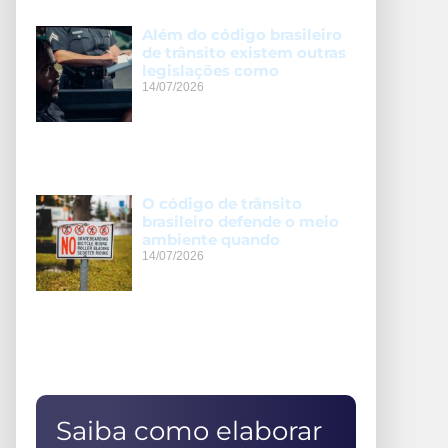
Além do código brasileiro
de trânsito existem outras
legislações como
14/07/2026
O código de trânsito
brasileiro defende o meio
ambiente quando
14/07/2026
Saiba como elaborar