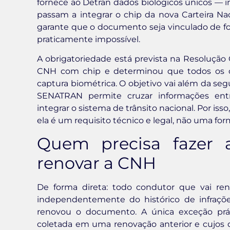
fornece ao Detran dados biológicos únicos — imp
passam a integrar o chip da nova Carteira Na
garante que o documento seja vinculado de form
praticamente impossível.
A obrigatoriedade está prevista na Resoluçã
CNH com chip e determinou que todos os c
captura biométrica. O objetivo vai além da s
SENATRAN permite cruzar informações entre 
integrar o sistema de trânsito nacional. Por is
ela é um requisito técnico e legal, não uma for
Quem precisa fazer a
renovar a CNH
De forma direta: todo condutor que vai ren
independentemente do histórico de infraçõe
renovou o documento. A única exceção prát
coletada em uma renovação anterior e cujo