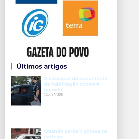
Últimos artigos
A cassação do documento
de habilitação ocorrerá
quando
15/07/2026
Quando perde 7 pontos na
carteira