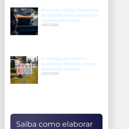
Além do código brasileiro
de trânsito existem outras
legislações como
14/07/2026
O código de trânsito
brasileiro defende o meio
ambiente quando
14/07/2026
Saiba como elaborar