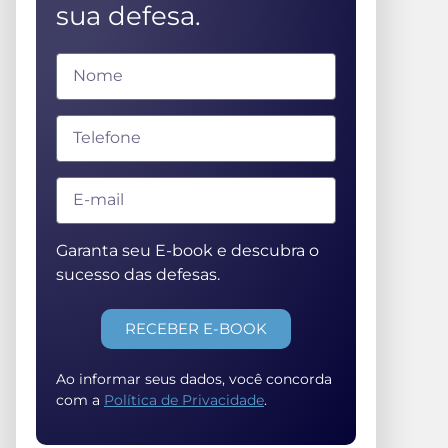
sua defesa.
Garanta seu E-book e descubra o
sucesso das defesas.
RECEBER E-BOOK
Ao informar seus dados, você concorda
com a
Política de Privacidade
.