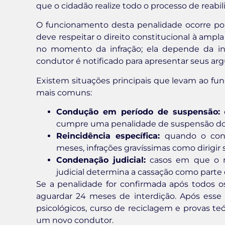
que o cidadão realize todo o processo de reabilit
O funcionamento desta penalidade ocorre por
deve respeitar o direito constitucional à ampl
no momento da infração; ela depende da i
condutor é notificado para apresentar seus a
Existem situações principais que levam ao f
mais comuns:
Condução em período de suspensão:
q
cumpre uma penalidade de suspensão do di
Reincidência específica:
quando o con
meses, infrações gravíssimas como dirigir s
Condenação judicial:
casos em que o mo
judicial determina a cassação como parte
Se a penalidade for confirmada após todos os
aguardar 24 meses de interdição. Após esse i
psicológicos, curso de reciclagem e provas teó
um novo condutor.