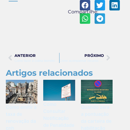
Compartilhe:
ANTERIOR
PRÓXIMO
Como fazer a coleta biométrica para renovação da cnh
Como acompanhar recurso de multa detran sp
Artigos relacionados
Como
Como emitir a
Quando zera
Consultar
taxa de
a pontuação
Notificação
renovação da
da carteira de
de Penalidade
cnh
habilitação