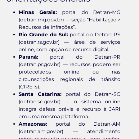
Minas Gerais:
portal do Detran-MG
(detran.mg.gov.br) — seção “Habilitação >
Recursos de Infrações”.
Rio Grande do Sul:
portal do Detran-RS
(detran.rs.gov.br) — área de serviços
online, com opção de recurso digital.
Paraná:
portal do Detran-PR
(detran.pr.gov.br) — recursos podem ser
protocolados online ou nas
circunscrições regionais de trânsito
(CIRETs).
Santa Catarina:
portal do Detran-SC
(detran.sc.gov.br) — o sistema online
integra defesa prévia e recurso à JARI
em uma mesma plataforma.
Amazonas:
portal do Detran-AM
(detran.am.gov.br) — atendimento
prioritariamente presencial, com opções