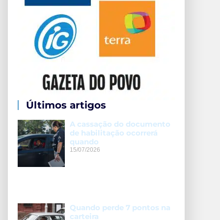
Últimos artigos
A cassação do documento
de habilitação ocorrerá
quando
15/07/2026
Quando perde 7 pontos na
carteira