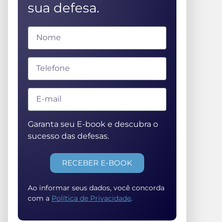
sua defesa.
Garanta seu E-book e descubra o
sucesso das defesas.
RECEBER E-BOOK
Ao informar seus dados, você concorda
com a
Política de Privacidade
.