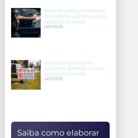
Além do código brasileiro
de trânsito existem outras
legislações como
14/07/2026
O código de trânsito
brasileiro defende o meio
ambiente quando
14/07/2026
Saiba como elaborar