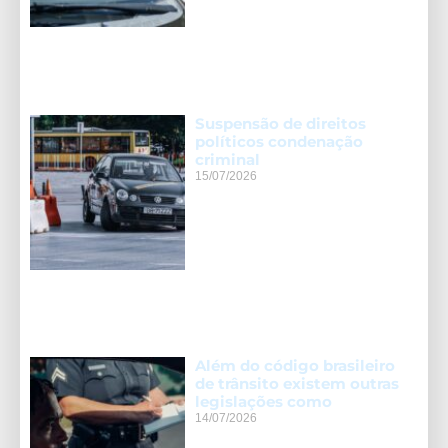
Suspensão de direitos
políticos condenação
criminal
15/07/2026
Além do código brasileiro
de trânsito existem outras
legislações como
14/07/2026