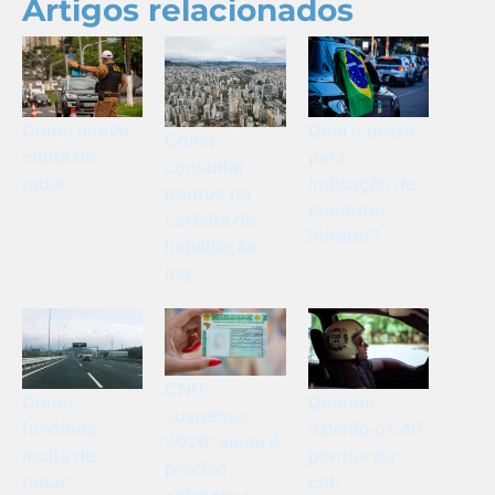
Artigos relacionados
Como anular
Qual o prazo
Como
multa de
para
consultar
radar
indicação de
pontos na
condutor
carteira de
infrator?
habilitação
mg
CNH
Como
Quando
suspensa
funciona
valerão os 40
2026: ainda é
multa de
pontos na
preciso
radar
cnh