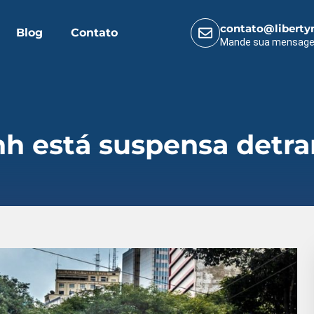
contato@liberty
Blog
Contato
Mande sua mensag
nh está suspensa detra