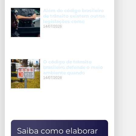
Além do código brasileiro
de trânsito existem outras
legislações como
14/07/2026
O código de trânsito
brasileiro defende o meio
ambiente quando
14/07/2026
Saiba como elaborar