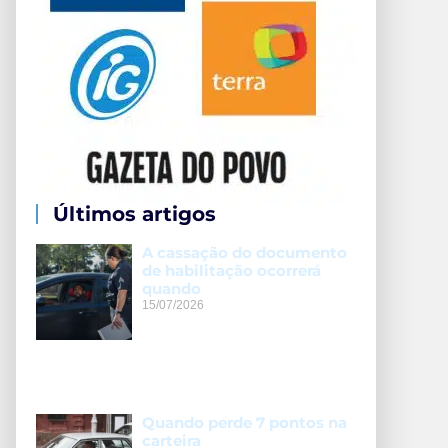
Últimos artigos
A cassação do documento
de habilitação ocorrerá
quando
15/07/2026
Quando perde 7 pontos na
carteira