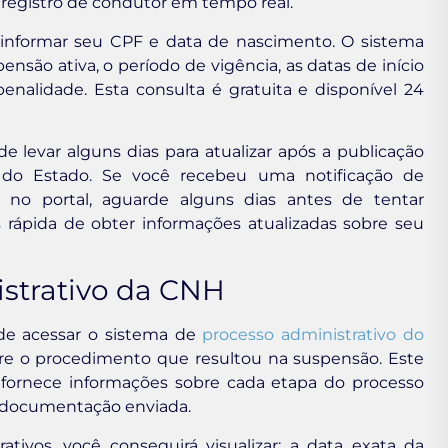
 registro de condutor em tempo real.
rá informar seu CPF e data de nascimento. O sistema
são ativa, o período de vigência, as datas de início
nalidade. Esta consulta é gratuita e disponível 24
 levar alguns dias para atualizar após a publicação
l do Estado. Se você recebeu uma notificação de
no portal, aguarde alguns dias antes de tentar
 rápida de obter informações atualizadas sobre seu
strativo da CNH
ode acessar o sistema de
processo administrativo do
re o procedimento que resultou na suspensão. Este
, fornece informações sobre cada etapa do processo
 e documentação enviada.
tivos, você conseguirá visualizar: a data exata da