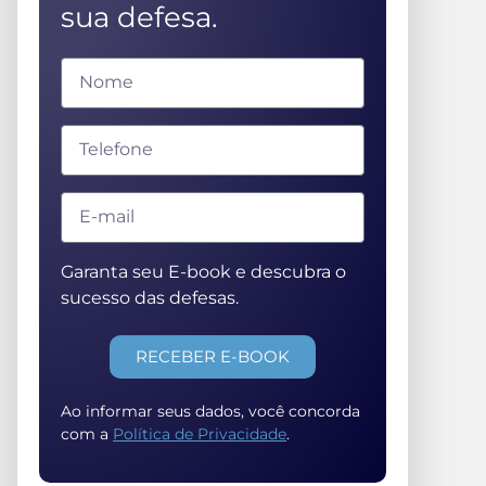
sua defesa.
Garanta seu E-book e descubra o
sucesso das defesas.
RECEBER E-BOOK
Ao informar seus dados, você concorda
com a
Política de Privacidade
.