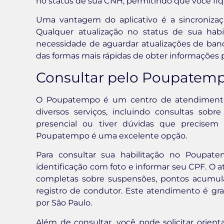
no status de sua CNH, permitindo que você fiq
Uma vantagem do aplicativo é a sincroniza
Qualquer atualização no status de sua habi
necessidade de aguardar atualizações de banco
das formas mais rápidas de obter informações 
Consultar pelo Poupatem
O Poupatempo é um centro de atendimento
diversos serviços, incluindo consultas sob
presencial ou tiver dúvidas que precise
Poupatempo é uma excelente opção.
Para consultar sua habilitação no Poupa
identificação com foto e informar seu CPF. O 
completas sobre suspensões, pontos acumula
registro de condutor. Este atendimento é gra
por São Paulo.
Além de consultar, você pode solicitar orie