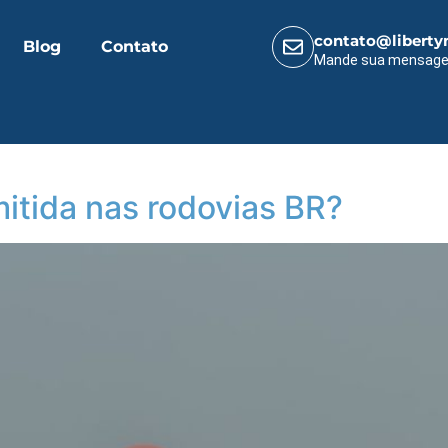
contato@liberty
Blog
Contato
Mande sua mensag
itida nas rodovias BR?