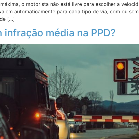
áxima, o motorista não está livre para escolher a velocid
e valem automaticamente para cada tipo de via, com ou sem 
 de […]
m infração média na PPD?