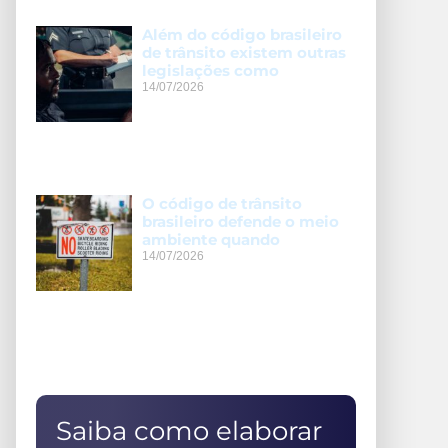
Além do código brasileiro
de trânsito existem outras
legislações como
14/07/2026
O código de trânsito
brasileiro defende o meio
ambiente quando
14/07/2026
Saiba como elaborar