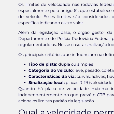
Os limites de velocidade nas rodovias federa
especialmente pelo artigo 61, que estabelece 
de veículo. Esses limites são considerados
específica indicando outro valor.
Além da legislação base, o órgão gestor da 
Departamento de Polícia Rodoviária Federal, p
regulamentadoras. Nesse caso, a sinalização loc
Os principais critérios que influenciam na defin
Tipo de pista:
dupla ou simples
Categoria do veículo:
leve, pesado, colet
Características da via:
curvas, aclives, t
Sinalização local:
placas R-19 (velocidade
Quando há placa de velocidade máxima ins
independentemente do que prevê o CTB para a
aciona os limites padrão da legislação.
Qual a velocidade perm