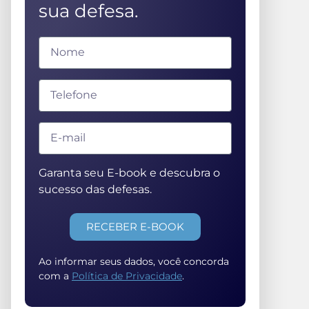
sua defesa.
Garanta seu E-book e descubra o
sucesso das defesas.
RECEBER E-BOOK
Ao informar seus dados, você concorda
com a
Política de Privacidade
.