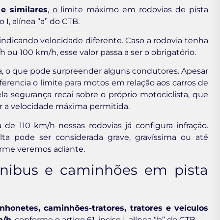
e similares
, o limite máximo em rodovias de pista
o I, alínea “a” do CTB.
 indicando velocidade diferente. Caso a rodovia tenha
 ou 100 km/h, esse valor passa a ser o obrigatório.
a, o que pode surpreender alguns condutores. Apesar
iferencia o limite para motos em relação aos carros de
la segurança recai sobre o próprio motociclista, que
ir a velocidade máxima permitida.
de 110 km/h nessas rodovias já configura infração.
a pode ser considerada grave, gravíssima ou até
orme veremos adiante.
ônibus e caminhões em pista
honetes, caminhões-tratores, tratores e veículos
m/h
, conforme o artigo 61, inciso I, alínea “b” do CTB.