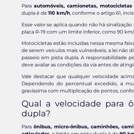
Para
automóveis, camionetas, motocicletas 
dupla é de
110 km/h
, conforme o artigo 61, incis
Esse valor se aplica quando não há sinalização
placa R-19 com um limite inferior, como 90 km/h
Motocicletas estão incluídas nessa mesma faix
de serem veículos mais vulneráveis, a lei não d
passeio em pista dupla. A responsabilidade pe
deve avaliar as condições da via antes de ating
Vale destacar que qualquer velocidade acima 
Dependendo do percentual excedido, a mult
gravíssima com multiplicação de pontos, conf
Qual a velocidade para 
dupla?
Para
ônibus, micro-ônibus, caminhões, camin
articulados
, o limite em pista dupla é de
90 k