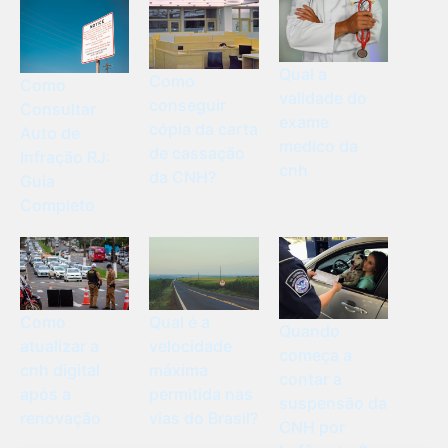
Qual a
Como
Como
validade do
conseguir
Consultar
exame
cópia da carta
Auto de
medico da
de cassação
Infração RJ:
cnh
da CNH?
Guia
Completo
Como
Qual é a
Quando
atualizar a
velocidade
começa a
cnh digital
máxima
contar a
após a
permitida nas
suspensão da
renovação
vias do Brasil?
CNH por