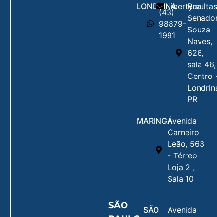
LONDRINA
libertymulta
Rua
(43)
Senado
98879-
Souza
1991
Naves,
626,
sala 46,
Centro 
Londrin
PR
MARINGÁ
Avenida
Carneiro
Leão, 563
- Térreo
Loja 2 ,
Sala 10
SÃO
SÃO
Avenida