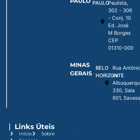
PAULO
PAULO
Paulista,
302 - 306
- Conj. 10
Ed. José
M Borges
CEP
01310-000
MINAS
BELO
Rua Antôni
GERAIS
HORIZONTE
de
Albuquerqu
330, Sala
901, Savass
Links Úteis
Início
Sobre