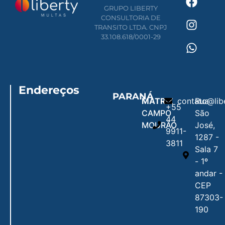
GRUPO LIBERTY
CONSULTORIA DE
TRANSITO LTDA. CNPJ
33.108.618/0001-29
Endereços
PARANÁ
MATRIZ
contato@lib
Rua
+55
CAMPO
São
44
MOURÃO
José,
9911-
1287 -
3811
Sala 7
- 1º
andar -
CEP
87303-
190