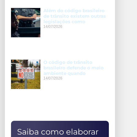
Além do código brasileiro
de trânsito existem outras
legislações como
14/07/2026
O código de trânsito
brasileiro defende o meio
ambiente quando
14/07/2026
Saiba como elaborar