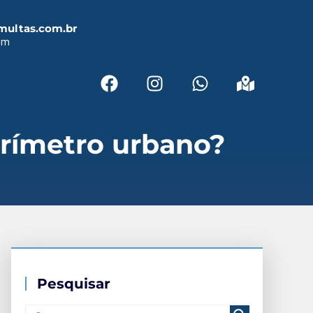
multas.com.br
em
erímetro urbano?
Pesquisar