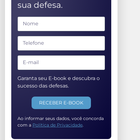
sua defesa.
Garanta seu E-book e descubra o
sucesso das defesas.
RECEBER E-BOOK
Ao informar seus dados, você concorda
com a
Política de Privacidade
.