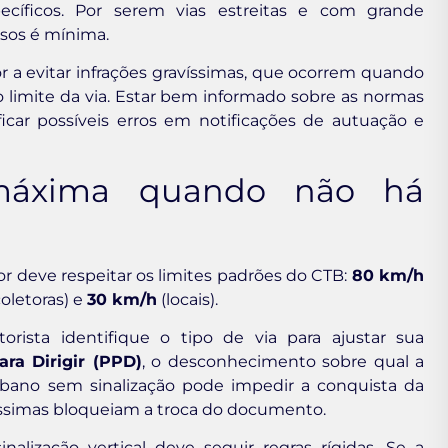
pecíficos. Por serem vias estreitas e com grande
ssos é mínima.
 a evitar infrações gravíssimas, que ocorrem quando
limite da via. Estar bem informado sobre as normas
car possíveis erros em notificações de autuação e
 máxima quando não há
or deve respeitar os limites padrões do CTB:
80 km/h
oletoras) e
30 km/h
(locais).
orista identifique o tipo de via para ajustar sua
ra Dirigir (PPD)
, o desconhecimento sobre qual a
rbano sem sinalização pode impedir a conquista da
víssimas bloqueiam a troca do documento.
nalização vertical deve seguir regras rígidas. Se a