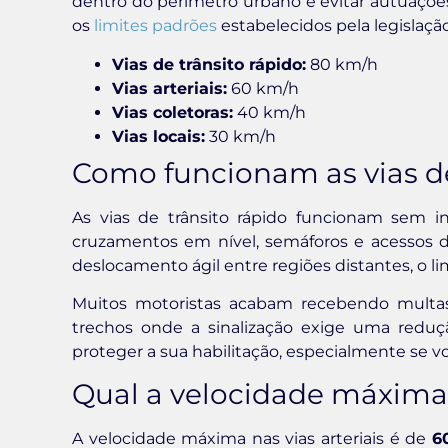
dentro do perímetro urbano e evitar autuações
os
limites padrões
estabelecidos pela legislaçã
Vias de trânsito rápido:
80 km/h
Vias arteriais:
60 km/h
Vias coletoras:
40 km/h
Vias locais:
30 km/h
Como funcionam as vias de
As vias de trânsito rápido funcionam sem in
cruzamentos em nível, semáforos e acessos dir
deslocamento ágil entre regiões distantes, o l
Muitos motoristas acabam recebendo multas
trechos onde a sinalização exige uma reduçã
proteger a sua habilitação, especialmente se
Qual a velocidade máxima n
A velocidade máxima nas vias arteriais é de
6