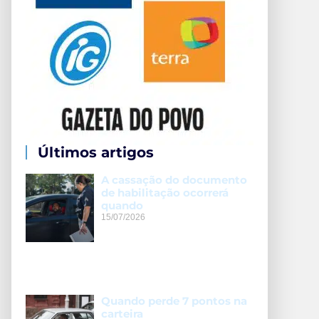
Últimos artigos
A cassação do documento
de habilitação ocorrerá
quando
15/07/2026
Quando perde 7 pontos na
carteira