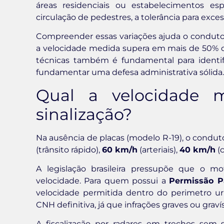
áreas residenciais ou estabelecimentos es
circulação de pedestres, a tolerância para exce
Compreender essas variações ajuda o condutor
a velocidade medida supera em mais de 50% o 
técnicas também é fundamental para identifi
fundamentar uma defesa administrativa sólida.
Qual a velocidade
sinalização?
Na ausência de placas (modelo R-19), o condut
(trânsito rápido),
60 km/h
(arteriais),
40 km/h
(c
A legislação brasileira pressupõe que o mot
velocidade. Para quem possui a
Permissão Pa
velocidade permitida dentro do perimetro u
CNH definitiva, já que infrações graves ou gra
A fiscalização por radares em trechos sem si