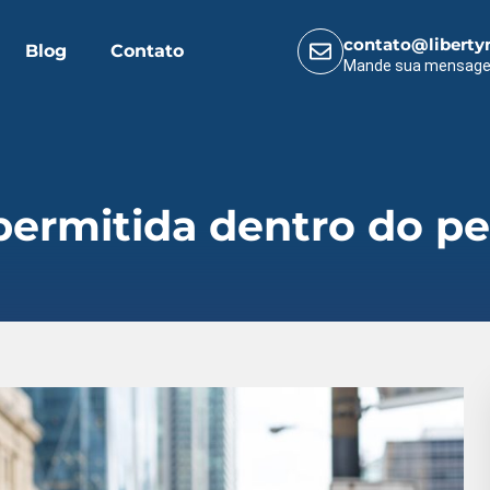
contato@liberty
Blog
Contato
Mande sua mensag
permitida dentro do p