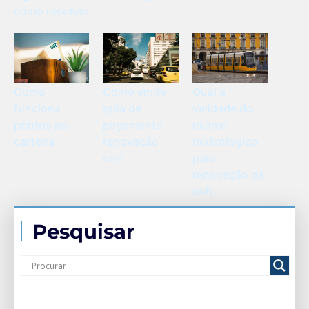
como resolver
Como
Como emitir
Qual a
funciona
guia de
validade do
pontos na
pagamento
exame
carteira
renovação
toxicológico
cnh
para
renovação da
cnh
Pesquisar