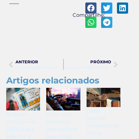
Compartilhe:
ANTERIOR
PRÓXIMO
Como Consultar Infração de Trânsito: Guia Completo
O que são infrações gravíssimas de trânsito
Artigos relacionados
Como
Bloqueio
Como tirar
agendar
Indicador na
permissão
renovação da
CNH: O que
internacional
cnh sc
significa e
para dirigir