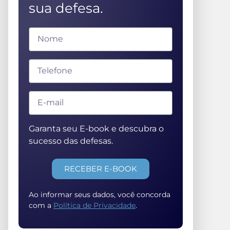
sua defesa.
Garanta seu E-book e descubra o
sucesso das defesas.
RECEBER E-BOOK
Ao informar seus dados, você concorda
com a
Política de Privacidade
.