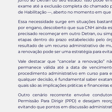
junto ao Detran do seu estado. Isso pode e
exame até a exclusão completa do chamado p
de Habilitação —, aberto no momento em que o 
Essa necessidade surge em situações bastante
por engano, descoberto que sua CNH ainda es
precisado recomeçar em outro Detran, ou sim
etapas dentro do prazo estabelecido pelo ó
resultado de um recurso administrativo de 
a renovação pode ser uma estratégia para evita
Vale destacar que “cancelar a renovação” nã
permanece válida até a data de vencimen
procedimento administrativo em curso para 
qualquer decisão, é fundamental saber exata
quais são as implicações práticas e financeiras 
Outro cenário recorrente envolve condut
Permissão Para Dirigir (PPD) e desejam reorg
evitando que pontos em discussão administrat