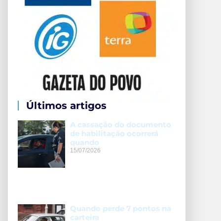
Últimos artigos
A cassação do documento
de habilitação ocorrerá
quando
15/07/2026
Quando perde 7 pontos na
carteira