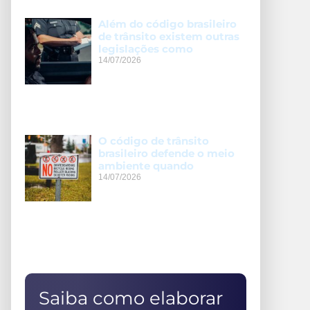
Além do código brasileiro
de trânsito existem outras
legislações como
14/07/2026
O código de trânsito
brasileiro defende o meio
ambiente quando
14/07/2026
Saiba como elaborar