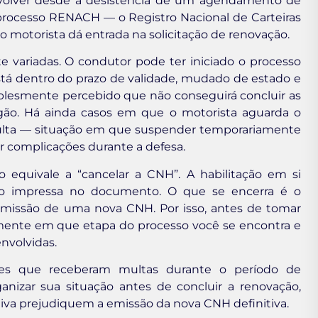
nvolver desde a desistência de um agendamento de
rocesso RENACH — o Registro Nacional de Carteiras
motorista dá entrada na solicitação de renovação.
 variadas. O condutor pode ter iniciado o processo
tá dentro do prazo de validade, mudado de estado e
plesmente percebido que não conseguirá concluir as
rgão. Há ainda casos em que o motorista aguarda o
multa — situação em que suspender temporariamente
r complicações durante a defesa.
o equivale a “cancelar a CNH”. A habilitação em si
to impressa no documento. O que se encerra é o
emissão de uma nova CNH. Por isso, antes de tomar
mente em que etapa do processo você se encontra e
envolvidas.
ores que receberam multas durante o período de
anizar sua situação antes de concluir a renovação,
iva prejudiquem a emissão da nova CNH definitiva.