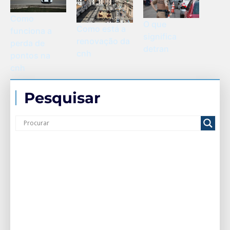
Como
O que
Como está a
funciona a
significa
renovação da
perda de
detran
cnh
pontos na
cnh
Pesquisar