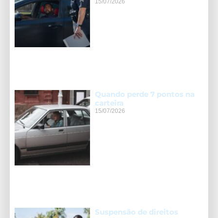
15/07/2026
Quando perde 7 pontos na
carteira
15/07/2026
Suspensão de direitos