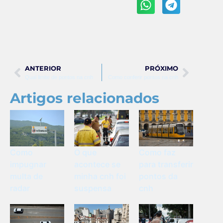
ANTERIOR
PRÓXIMO
Qual limite de pontos na cnh
Como conferir pontos na cnh
Artigos relacionados
Como
O que
Como faz
impugnar
acontece se
para transferir
multa de
minha cnh foi
pontos da
radar
suspensa
cnh