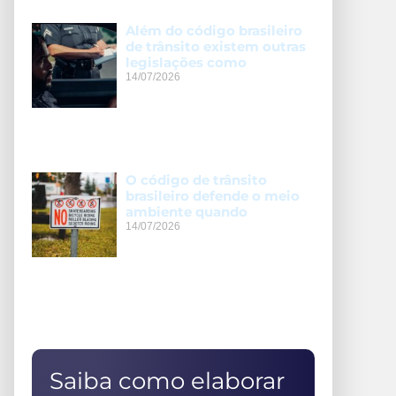
Além do código brasileiro
de trânsito existem outras
legislações como
14/07/2026
O código de trânsito
brasileiro defende o meio
ambiente quando
14/07/2026
Saiba como elaborar