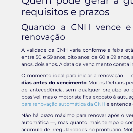
Quem pode gerar a gu
requisitos e prazos
Quando a CNH vence e q
renovação
A validade da CNH varia conforme a faixa etá
entre 50 e 59 anos, oito anos; de 60 a 69 anos, 
anos, dois anos. A data de vencimento consta i
O momento ideal para iniciar a renovação — 
dias antes do vencimento
. Muitos Detrans p
de antecedência, sem qualquer prejuízo ao 
possível, mas o motorista fica exposto à autuaç
para renovação automática da CNH
e entenda 
Não há prazo máximo para renovar após o ve
automática —, mas quanto mais tempo o cond
acúmulo de irregularidades no prontuário. Mo