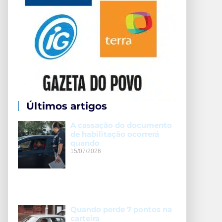
Últimos artigos
A cassação do documento
de habilitação ocorrerá
quando
15/07/2026
Quando perde 7 pontos na
carteira