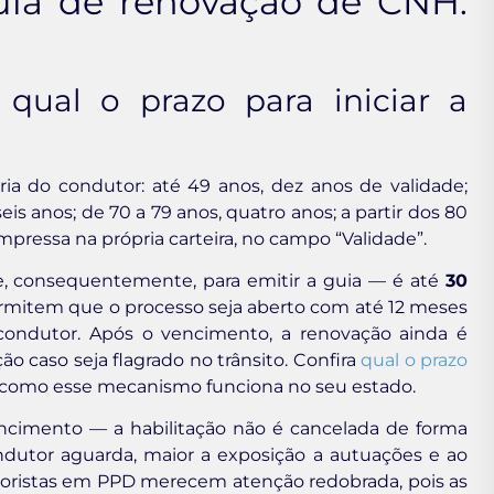
ia de renovação de CNH:
ual o prazo para iniciar a
ria do condutor: até 49 anos, dez anos de validade;
seis anos; de 70 a 79 anos, quatro anos; a partir dos 80
mpressa na própria carteira, no campo “Validade”.
e, consequentemente, para emitir a guia — é até
30
ermitem que o processo seja aberto com até 12 meses
condutor. Após o vencimento, a renovação ainda é
ão caso seja flagrado no trânsito. Confira
qual o prazo
como esse mecanismo funciona no seu estado.
ncimento — a habilitação não é cancelada de forma
utor aguarda, maior a exposição a autuações e ao
toristas em PPD merecem atenção redobrada, pois as