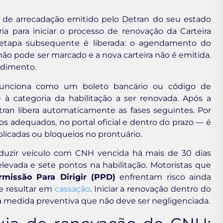
de arrecadação emitido pelo Detran do seu estado
a para iniciar o processo de renovação da Carteira
 etapa subsequente é liberada: o agendamento do
ão pode ser marcado e a nova carteira não é emitida.
edimento.
funciona como um boleto bancário ou código de
 categoria da habilitação a ser renovada. Após a
an libera automaticamente as fases seguintes. Por
s adequados, no portal oficial e dentro do prazo — é
plicadas ou bloqueios no prontuário.
duzir veículo com CNH vencida há mais de 30 dias
 elevada e sete pontos na habilitação. Motoristas que
rmissão Para Dirigir (PPD)
enfrentam risco ainda
de resultar em
cassação
. Iniciar a renovação dentro do
uma medida preventiva que não deve ser negligenciada.