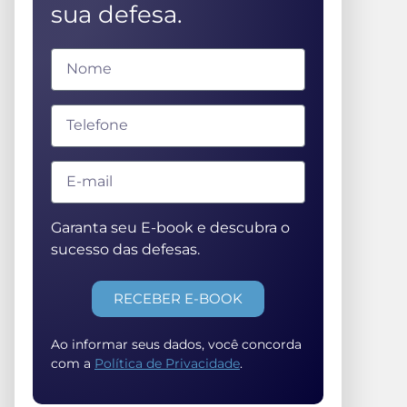
sua defesa.
Garanta seu E-book e descubra o
sucesso das defesas.
RECEBER E-BOOK
Ao informar seus dados, você concorda
com a
Política de Privacidade
.