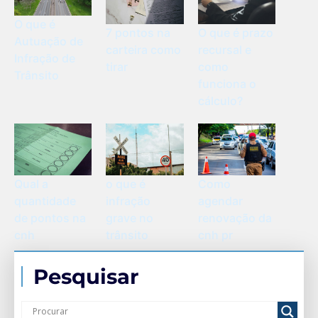
O que é
O que é prazo
7 pontos na
Autuação de
recursal e
carteira como
Infração de
como
tirar
Trânsito
funciona o
cálculo?
Qual a
o que é
Como
quantidade
infração
agendar
de pontos na
grave no
renovação da
cnh
trânsito
cnh pr
Pesquisar