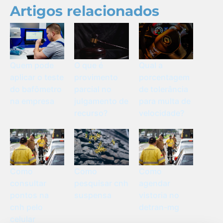
Artigos relacionados
Quem pode
O que é
Qual a
aplicar o teste
provimento
porcentagem
do bafômetro
parcial no
de tolerância
na empresa
julgamento de
para multa de
recurso?
velocidade?
Como
Como
Como
consultar
pesquisar cnh
agendar
pontos na
suspensa
vistoria no
cnh pelo
detran-mg
celular