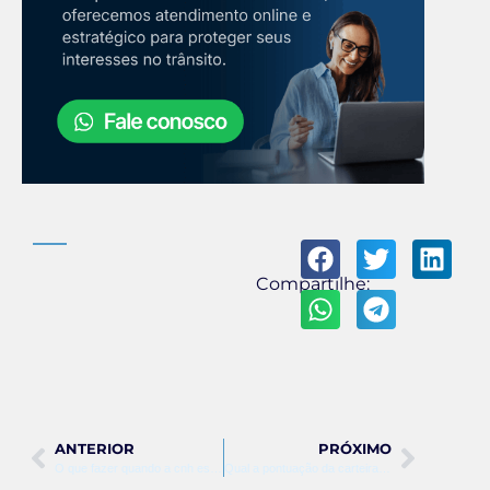
Compartilhe:
ANTERIOR
PRÓXIMO
O que fazer quando a cnh está suspensa
Qual a pontuação da carteira de habilitação