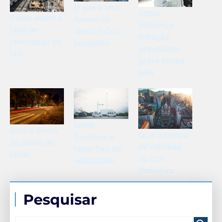
O que é erro
como
Como emitir a
formal no
diferença
taxa de
direito? Guia
infração
renovação da
completo
gravissima
cnh
grave media
leve
como
Qual o preço
Qual o tempo
funciona o
da multa de
de validade
radar fixo de
radar
da cnh
velocidade
definitiva
Pesquisar