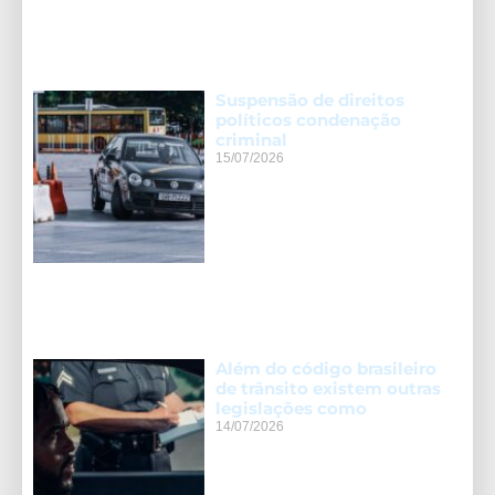
Suspensão de direitos
políticos condenação
criminal
15/07/2026
Além do código brasileiro
de trânsito existem outras
legislações como
14/07/2026