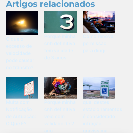
Artigos relacionados
Porque minha
Como renovar
O que o
cnh definitiva
permissão
excesso de
tem validade
para dirigir
velocidade
de 3 anos
pode causar
no trânsito?
Multa com
Porque minha
qual destes
Notificação
cnh definitiva
estacionamentos
de Autuação:
veio com
é considerado
O Que É?
validade de 2
infração
ano
gravíssima