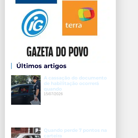
Últimos artigos
A cassação do documento
de habilitação ocorrerá
quando
15/07/2026
Quando perde 7 pontos na
carteira