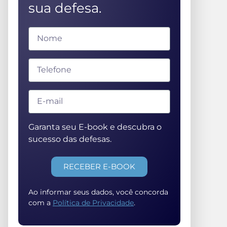
sua defesa.
Garanta seu E-book e descubra o
sucesso das defesas.
RECEBER E-BOOK
Ao informar seus dados, você concorda
com a
Política de Privacidade
.