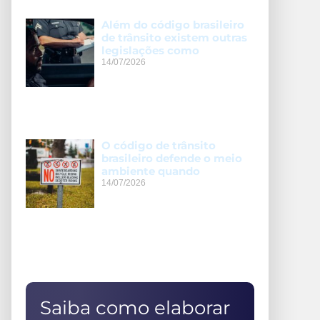
Além do código brasileiro
de trânsito existem outras
legislações como
14/07/2026
O código de trânsito
brasileiro defende o meio
ambiente quando
14/07/2026
Saiba como elaborar