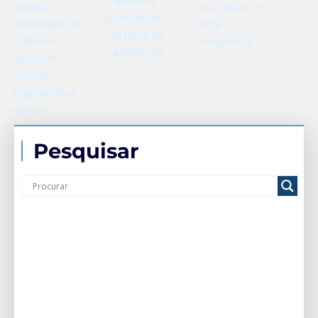
transferir
código
se a sua cnh
pontos na
brasileiro de
esta
carteira de
trânsito
suspensa
habilitação
existem
outras
legislações
como
Pesquisar