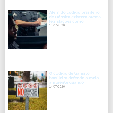
Além do código brasileiro
de trânsito existem outras
legislações como
14/07/2026
O código de trânsito
brasileiro defende o meio
ambiente quando
14/07/2026