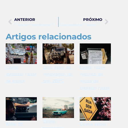
ANTERIOR
PRÓXIMO
O que fazer quando atinge 20 pontos na cnh
O que significa ter 0 pontos na cnh
Artigos relacionados
Como
Qual valor da
Como fazer
localizar radar
renovação da
recurso de
de multa
cnh 2025
multa de
transito radar
Como
Além do
Como saber