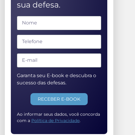
sua defesa.
Garanta seu E-book e descubra o
sucesso das defesas.
RECEBER E-BOOK
Ao informar seus dados, você concorda
com a
Política de Privacidade
.