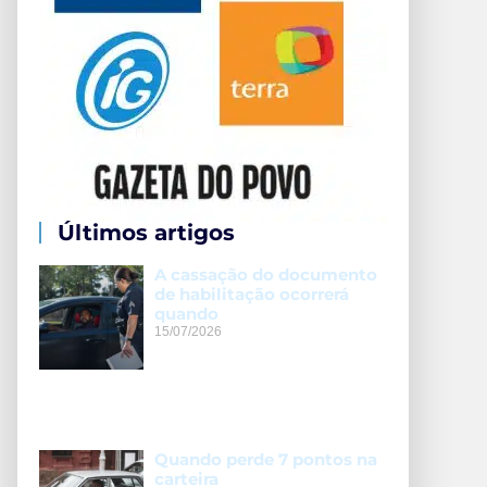
Últimos artigos
A cassação do documento
de habilitação ocorrerá
quando
15/07/2026
Quando perde 7 pontos na
carteira