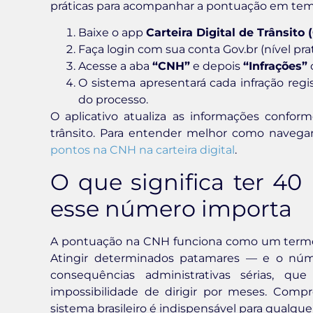
práticas para acompanhar a pontuação em tempo r
Baixe o app
Carteira Digital de Trânsito 
Faça login com sua conta Gov.br (nível pra
Acesse a aba
“CNH”
e depois
“Infrações”
O sistema apresentará cada infração regi
do processo.
O aplicativo atualiza as informações confor
trânsito. Para entender melhor como navegar
pontos na CNH na carteira digital
.
O que significa ter 4
esse número importa
A pontuação na CNH funciona como um termô
Atingir determinados patamares — e o nú
consequências administrativas sérias, q
impossibilidade de dirigir por meses. Com
sistema brasileiro é indispensável para qualque