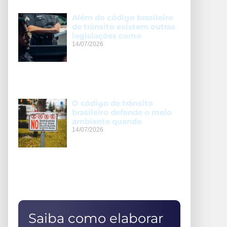
Além do código brasileiro
de trânsito existem outras
legislações como
14/07/2026
O código de trânsito
brasileiro defende o meio
ambiente quando
14/07/2026
Saiba como elaborar