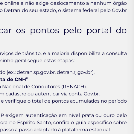
nte online e não exige deslocamento a nenhum órgão
do Detran do seu estado, o sistema federal pelo Gov.br
icar os pontos pelo portal do
ços de trânsito, e a maioria disponibiliza a consulta
inho geral segue estas etapas:
 (ex.: detran.sp.gov.br, detran.rj.gov.br).
lta de CNH”
.
o Nacional de Condutores (RENACH).
m cadastro ou autenticar via conta Gov.br.
s e verifique o total de pontos acumulados no período
SP exigem autenticação em nível prata ou ouro pelo
ra no Espírito Santo, confira o guia específico sobre
passo a passo adaptado à plataforma estadual.