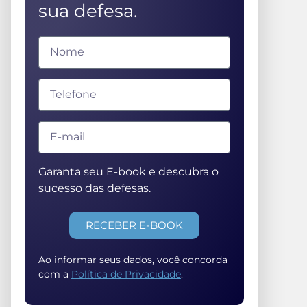
sua defesa.
Garanta seu E-book e descubra o
sucesso das defesas.
RECEBER E-BOOK
Ao informar seus dados, você concorda
com a
Política de Privacidade
.