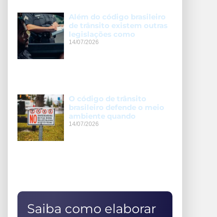
Além do código brasileiro
de trânsito existem outras
legislações como
14/07/2026
O código de trânsito
brasileiro defende o meio
ambiente quando
14/07/2026
Saiba como elaborar