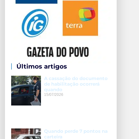
Últimos artigos
A cassação do documento
de habilitação ocorrerá
quando
15/07/2026
Quando perde 7 pontos na
carteira