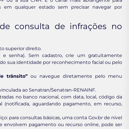
 CPF ou à sua CNH. É o canal mais abrangente para
s em qualquer estado sem precisar navegar por
de consulta de infrações no
o superior direito.
 e senha). Sem cadastro, crie um gratuitamente
do sua identidade por reconhecimento facial ou pelo
e trânsito”
ou navegue diretamente pelo menu
vinculada ao Senatran/Senatran-RENAINF.
stradas no banco nacional, com data, local, código da
ual (notificada, aguardando pagamento, em recurso,
iço: para consultas básicas, uma conta Gov.br de nível
ue envolvem pagamento ou recurso online, pode ser