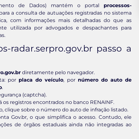
amento de Dados) mantém o portal
processos-
para a consulta de autuações registradas no sistema
ica, com informações mais detalhadas do que as
nte utilizada por advogados e despachantes para
s.
s-radar.serpro.gov.br passo a
o.gov.br
diretamente pelo navegador.
lta: por
placa do veículo
, por
número do auto de
o
.
segurança (captcha).
rá os registros encontrados no banco RENAINF.
 clique sobre o número do auto de infração listado.
a Gov.br, o que simplifica o acesso. Contudo, ele
ções de órgãos estaduais ainda não integradas ao