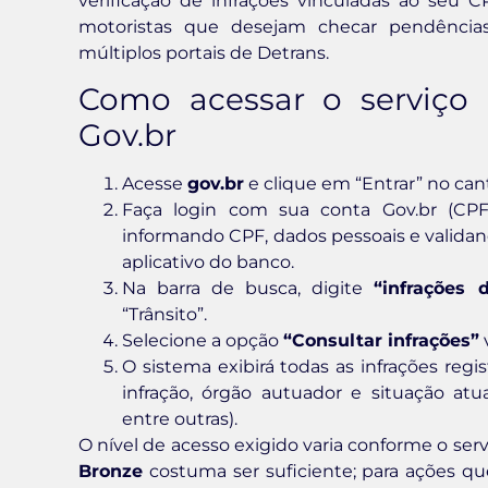
verificação de infrações vinculadas ao seu
motoristas que desejam checar pendência
múltiplos portais de Detrans.
Como acessar o serviço 
Gov.br
Acesse
gov.br
e clique em “Entrar” no cant
Faça login com sua conta Gov.br (CPF
informando CPF, dados pessoais e validan
aplicativo do banco.
Na barra de busca, digite
“infrações d
“Trânsito”.
Selecione a opção
“Consultar infrações”
O sistema exibirá todas as infrações regi
infração, órgão autuador e situação at
entre outras).
O nível de acesso exigido varia conforme o serv
Bronze
costuma ser suficiente; para ações q