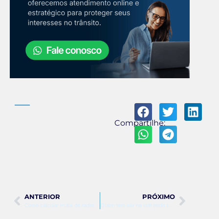
Compartilhe:
ANTERIOR
PRÓXIMO
Como calcular multa de radar
Quem tem ear na cnh pode ter quantos pontos