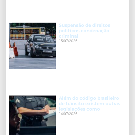
Suspensão de direitos
políticos condenação
criminal
15/07/2026
Além do código brasileiro
de trânsito existem outras
legislações como
14/07/2026