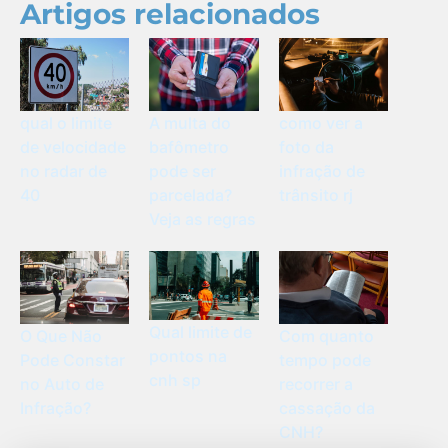
Artigos relacionados
qual o limite
como ver a
A multa do
de velocidade
foto da
bafômetro
no radar de
infração de
pode ser
40
trânsito rj
parcelada?
Veja as regras
Qual limite de
O Que Não
Com quanto
pontos na
Pode Constar
tempo pode
cnh sp
no Auto de
recorrer a
Infração?
cassação da
CNH?