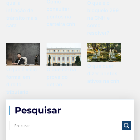
Como
qual a
O que é o
consultar
infração de
bloqueio 299
pontos na
trânsito mais
na CNH e
carteira cnh
cara
como
resolver?
O que quer
O que cai na
O que é vício
dizer pontos
prova do
formal em
ativos na cnh
detran
direito
tributário
Pesquisar