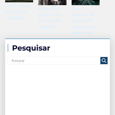
Como saber
Qual órgão
Qual a
se a cnh ta
aplica multa
validade da
suspensa
por falta de
permissão
capacete?
internacional
para dirigir
Pesquisar