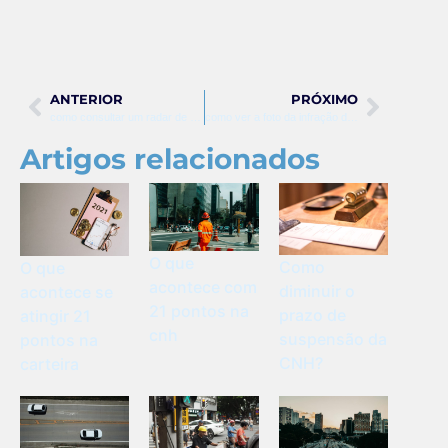
ANTERIOR
PRÓXIMO
como consultar um radar de velocidade
como ver a foto da infração de trânsito rj
Artigos relacionados
O que
Como
O que
acontece com
diminuir o
acontece se
21 pontos na
prazo de
atingir 21
cnh
suspensão da
pontos na
CNH?
carteira