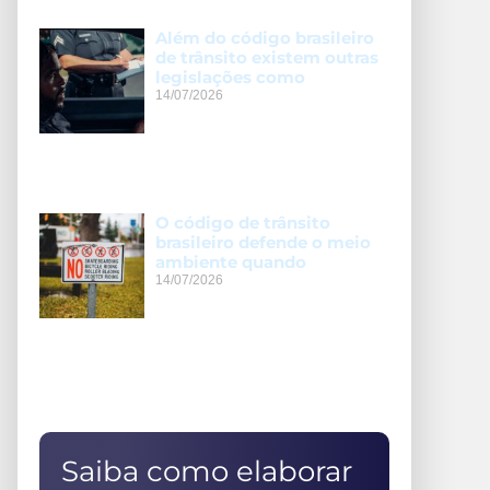
Além do código brasileiro
de trânsito existem outras
legislações como
14/07/2026
O código de trânsito
brasileiro defende o meio
ambiente quando
14/07/2026
Saiba como elaborar