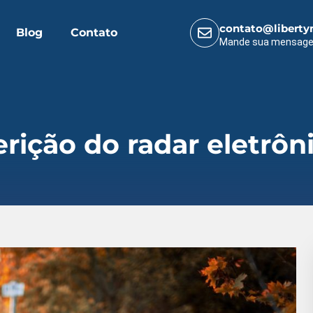
contato@liberty
Blog
Contato
Mande sua mensag
erição do radar eletrôn