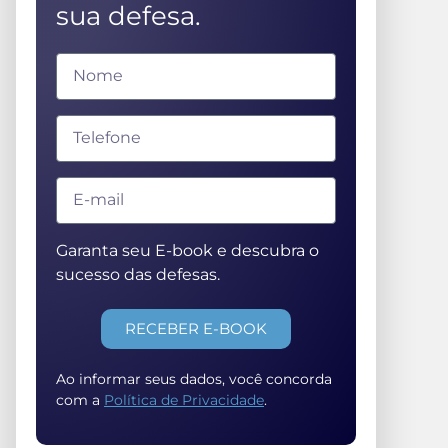
sua defesa.
Garanta seu E-book e descubra o
sucesso das defesas.
RECEBER E-BOOK
Ao informar seus dados, você concorda
com a
Política de Privacidade
.