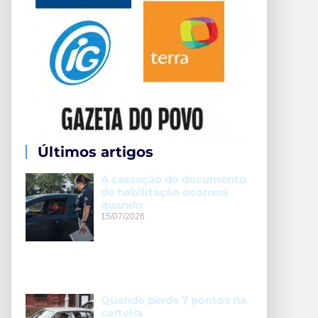
Últimos artigos
A cassação do documento
de habilitação ocorrerá
quando
15/07/2026
Quando perde 7 pontos na
carteira