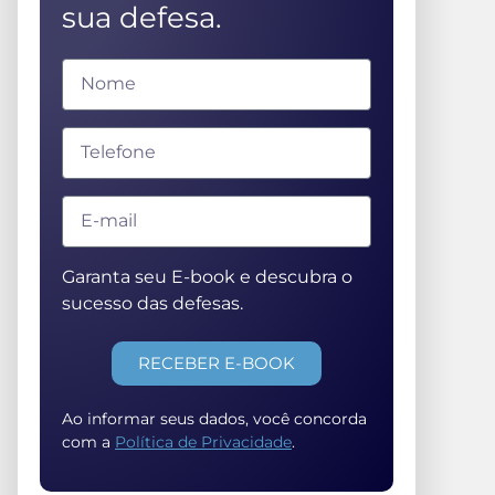
sua defesa.
Garanta seu E-book e descubra o
sucesso das defesas.
RECEBER E-BOOK
Ao informar seus dados, você concorda
com a
Política de Privacidade
.