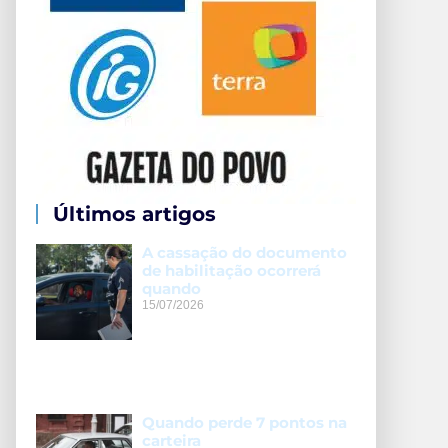
Últimos artigos
A cassação do documento
de habilitação ocorrerá
quando
15/07/2026
Quando perde 7 pontos na
carteira