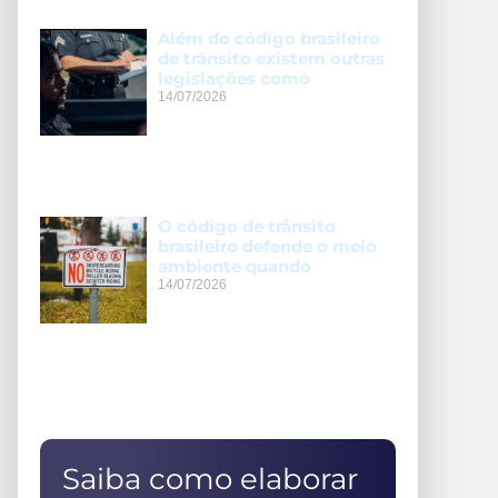
Além do código brasileiro
de trânsito existem outras
legislações como
14/07/2026
O código de trânsito
brasileiro defende o meio
ambiente quando
14/07/2026
Saiba como elaborar