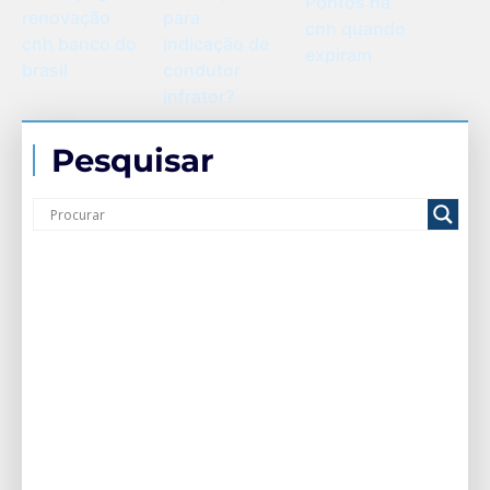
Pontos na
renovação
para
cnh quando
cnh banco do
indicação de
expiram
brasil
condutor
infrator?
Pesquisar