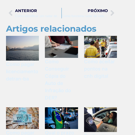
ANTERIOR
PRÓXIMO
Como identificar um radar de velocidade
Como funciona radar de velocidade
Artigos relacionados
Como
Como aceitar
Como pagar
Conseguir
pontos na
licenciamento
Cópia do
cnh digital
detran-ba
Auto de
Infração do
DER?
Como pagar
Qual o prazo