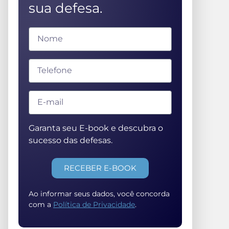
sua defesa.
Garanta seu E-book e descubra o
sucesso das defesas.
RECEBER E-BOOK
Ao informar seus dados, você concorda
com a
Política de Privacidade
.