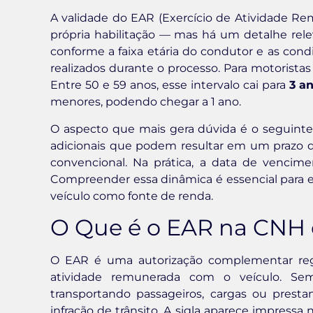
A validade do EAR (Exercício de Atividade R
própria habilitação — mas há um detalhe rel
conforme a faixa etária do condutor e as con
realizados durante o processo. Para motorist
Entre 50 e 59 anos, esse intervalo cai para
3 a
menores, podendo chegar a 1 ano.
O aspecto que mais gera dúvida é o seguinte: 
adicionais que podem resultar em um prazo de
convencional. Na prática, a data de venci
Compreender essa dinâmica é essencial para 
veículo como fonte de renda.
O Que é o EAR na CNH 
O EAR é uma autorização complementar reg
atividade remunerada com o veículo. Sem 
transportando passageiros, cargas ou prest
infração de trânsito. A sigla aparece impressa n