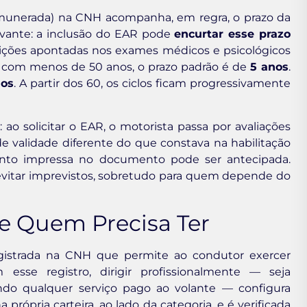
emunerada) na CNH acompanha, em regra, o prazo da
evante: a inclusão do EAR pode
encurtar esse prazo
dições apontadas nos exames médicos e psicológicos
as com menos de 50 anos, o prazo padrão é de
5 anos
.
nos
. A partir dos 60, os ciclos ficam progressivamente
ao solicitar o EAR, o motorista passa por avaliações
 validade diferente do que constava na habilitação
mento impressa no documento pode ser antecipada.
evitar imprevistos, sobretudo para quem depende do
e Quem Precisa Ter
istrada na CNH que permite ao condutor exercer
esse registro, dirigir profissionalmente — seja
ando qualquer serviço pago ao volante — configura
a própria carteira, ao lado da categoria, e é verificada