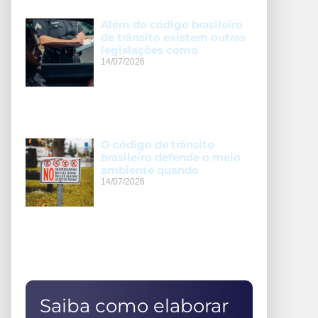
Além do código brasileiro
de trânsito existem outras
legislações como
14/07/2026
O código de trânsito
brasileiro defende o meio
ambiente quando
14/07/2026
Saiba como elaborar