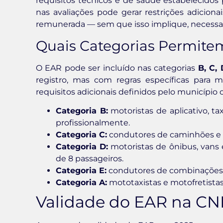
requisitos técnicos e de saúde estabelecidos
nas avaliações pode gerar restrições adiciona
remunerada — sem que isso implique, necessa
Quais Categorias Permite
O EAR pode ser incluído nas categorias
B, C, 
registro, mas com regras específicas para m
requisitos adicionais definidos pelo município
Categoria B:
motoristas de aplicativo, ta
profissionalmente.
Categoria C:
condutores de caminhões e v
Categoria D:
motoristas de ônibus, vans 
de 8 passageiros.
Categoria E:
condutores de combinações d
Categoria A:
mototaxistas e motofretista
Validade do EAR na CN