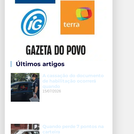
Últimos artigos
A cassação do documento
de habilitação ocorrerá
quando
15/07/2026
Quando perde 7 pontos na
carteira