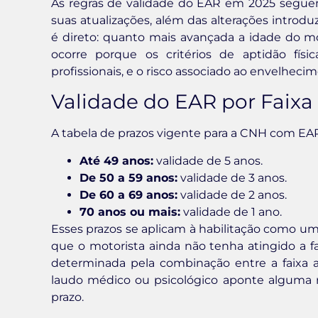
As regras de validade do EAR em 2025 segu
suas atualizações, além das alterações introduz
é direto: quanto mais avançada a idade do mot
ocorre porque os critérios de aptidão fís
profissionais, e o risco associado ao envelhecim
Validade do EAR por Faixa 
A tabela de prazos vigente para a CNH com EAR
Até 49 anos:
validade de 5 anos.
De 50 a 59 anos:
validade de 3 anos.
De 60 a 69 anos:
validade de 2 anos.
70 anos ou mais:
validade de 1 ano.
Esses prazos se aplicam à habilitação como u
que o motorista ainda não tenha atingido a fai
determinada pela combinação entre a faixa at
laudo médico ou psicológico aponte alguma re
prazo.