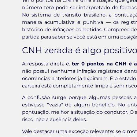
Ter 0 pontos na CNH é uma situação que gera
número zero pode ser interpretado de form
No sistema de trânsito brasileiro, a pontuaç
maneira acumulativa e punitiva — os regist
histórico de infrações cometidas. Compreender
partida para saber se você está em uma posição
CNH zerada é algo positiv
A resposta direta é:
ter 0 pontos na CNH é 
não possui nenhuma infração registrada dent
ocorrências anteriores já expiraram. É o estad
carteira está completamente limpa e sem risc
A confusão surge porque algumas pessoas as
estivesse “vazia” de algum benefício. No en
pontuação, melhor a situação do condutor. O a
risco, não a ausência deles.
Vale destacar uma exceção relevante: se o mot