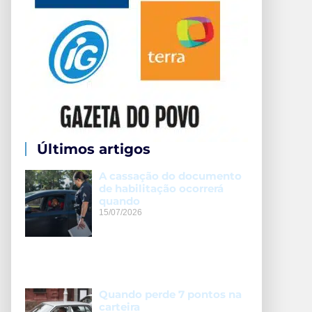
Últimos artigos
A cassação do documento
de habilitação ocorrerá
quando
15/07/2026
Quando perde 7 pontos na
carteira