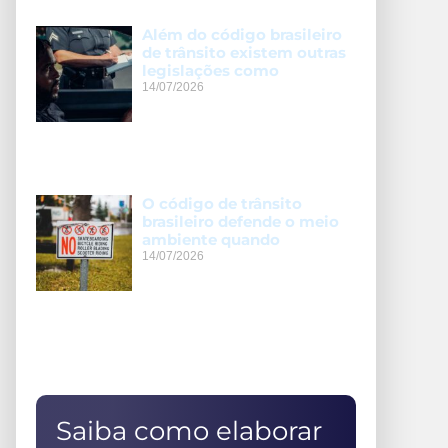
Além do código brasileiro
de trânsito existem outras
legislações como
14/07/2026
O código de trânsito
brasileiro defende o meio
ambiente quando
14/07/2026
Saiba como elaborar