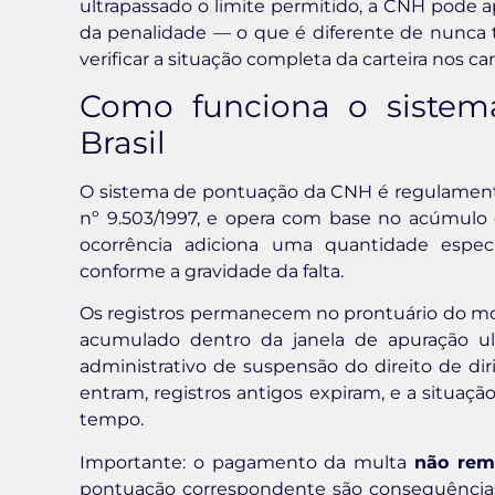
ultrapassado o limite permitido, a CNH pode
da penalidade — o que é diferente de nunca t
verificar a situação completa da carteira nos cana
Como funciona o siste
Brasil
O sistema de pontuação da CNH é regulamentado
nº 9.503/1997, e opera com base no acúmulo d
ocorrência adiciona uma quantidade especí
conforme a gravidade da falta.
Os registros permanecem no prontuário do mo
acumulado dentro da janela de apuração ultr
administrativo de suspensão do direito de dir
entram, registros antigos expiram, e a situaç
tempo.
Importante: o pagamento da multa
não rem
pontuação correspondente são consequências 