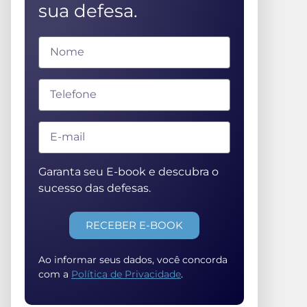
sua defesa.
Garanta seu E-book e descubra o
sucesso das defesas.
RECEBER E-BOOK
Ao informar seus dados, você concorda
com a
Política de Privacidade
.