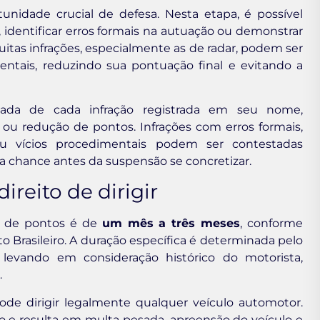
unidade crucial de defesa. Nesta etapa, é possível
 identificar erros formais na autuação ou demonstrar
itas infrações, especialmente as de radar, podem ser
ntais, reduzindo sua pontuação final e evitando a
lizada de cada infração registrada em seu nome,
o ou redução de pontos. Infrações com erros formais,
u vícios procedimentais podem ser contestadas
 chance antes da suspensão se concretizar.
reito de dirigir
o de pontos é de
um mês a três meses
, conforme
o Brasileiro. A duração específica é determinada pelo
levando em consideração histórico do motorista,
.
de dirigir legalmente qualquer veículo automotor.
o e resulta em multa pesada, apreensão do veículo e