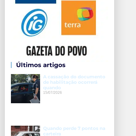
Últimos artigos
A cassação do documento
de habilitação ocorrerá
quando
15/07/2026
Quando perde 7 pontos na
carteira