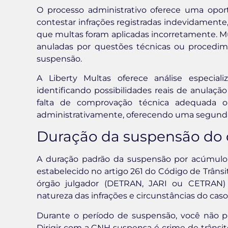
O processo administrativo oferece uma oport
contestar infrações registradas indevidamente,
que multas foram aplicadas incorretamente. Mu
anuladas por questões técnicas ou procedime
suspensão.
A Liberty Multas oferece análise especia
identificando possibilidades reais de anulaçã
falta de comprovação técnica adequada o
administrativamente, oferecendo uma segunda
Duração da suspensão do di
A duração padrão da suspensão por acúmul
estabelecido no artigo 261 do Código de Trânsit
órgão julgador (DETRAN, JARI ou CETRAN) 
natureza das infrações e circunstâncias do caso
Durante o período de suspensão, você não po
Dirigir com a CNH suspensa é crime de trânsit