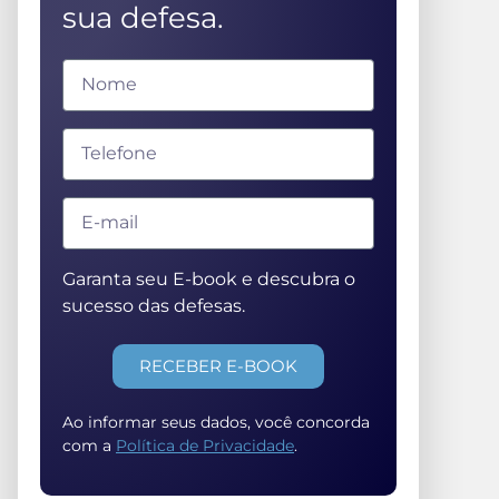
sua defesa.
Garanta seu E-book e descubra o
sucesso das defesas.
RECEBER E-BOOK
Ao informar seus dados, você concorda
com a
Política de Privacidade
.