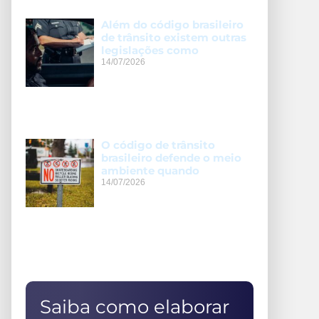
Além do código brasileiro
de trânsito existem outras
legislações como
14/07/2026
O código de trânsito
brasileiro defende o meio
ambiente quando
14/07/2026
Saiba como elaborar