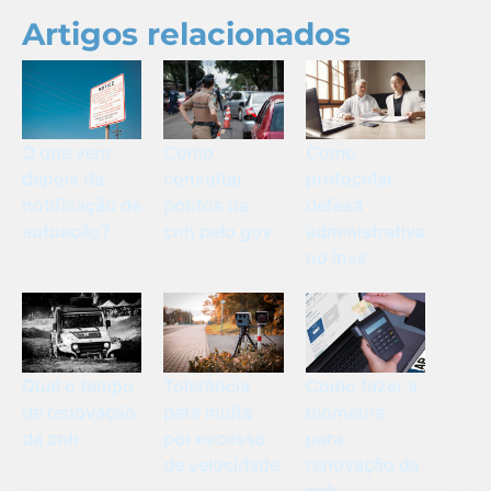
Artigos relacionados
O que vem
Como
Como
depois da
consultar
protocolar
notificação de
pontos na
defesa
autuação?
cnh pelo gov
administrativa
no inss
Qual o tempo
Tolerância
Como fazer a
de renovação
para multa
biometria
da cnh
por excesso
para
de velocidade
renovação da