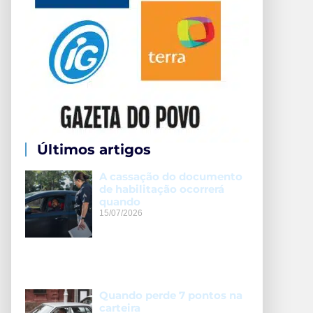
Últimos artigos
A cassação do documento
de habilitação ocorrerá
quando
15/07/2026
Quando perde 7 pontos na
carteira