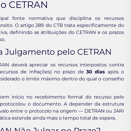
 do CETRAN
ipal fonte normativa que disciplina os recursos
ânsito. O artigo 289 do CTB trata especificamente do
va, definindo as atribuições do CETRAN e os prazos
so.
ara Julgamento pelo CETRAN
N deverá apreciar os recursos interpostos contra
Recursos de Infrações) no prazo de
30 dias
após o
nsiderado o limite máximo dentro do qual o conselho
tem início no recebimento formal do recurso pelo
protocolou o documento. A depender da estrutura
rvalo entre o protocolo na origem — DETRAN ou JARI
rática estende ainda mais o tempo total de espera.
AN Não Julgar no Prazo?