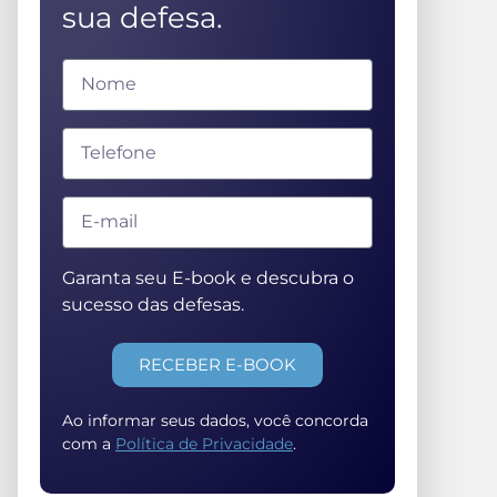
sua defesa.
Garanta seu E-book e descubra o
sucesso das defesas.
RECEBER E-BOOK
Ao informar seus dados, você concorda
com a
Política de Privacidade
.