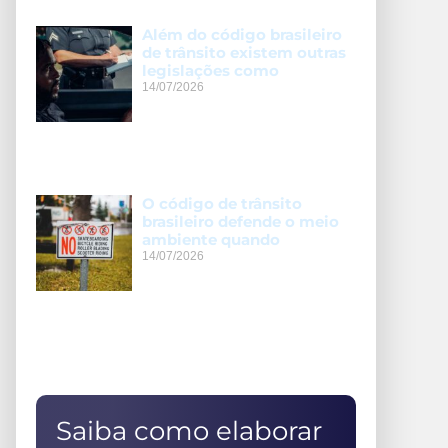
Além do código brasileiro
de trânsito existem outras
legislações como
14/07/2026
O código de trânsito
brasileiro defende o meio
ambiente quando
14/07/2026
Saiba como elaborar