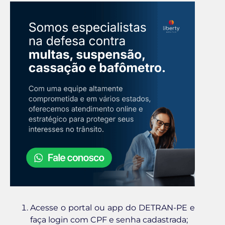
Acesse o portal ou app do DETRAN-PE e
faça login com CPF e senha cadastrada;