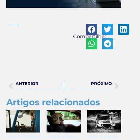
Compartilhe:
ANTERIOR
PRÓXIMO
Qual a diferença entre cnh bloqueada e suspensa
Quando a cnh é suspensa tem que fazer reciclagem
Artigos relacionados
como verificar
Como saber
Qual o prazo