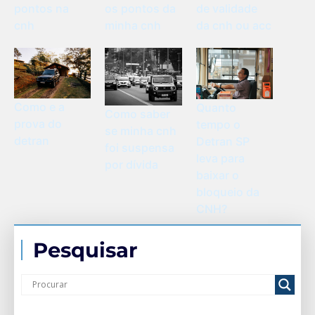
pontos na
os pontos da
de validade
cnh
minha cnh
da cnh ou acc
Como e a
Quanto
Como saber
prova do
tempo o
se minha cnh
detran
Detran SP
foi suspensa
leva para
por dívida
baixar o
bloqueio da
CNH?
Pesquisar